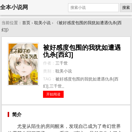
全本小说网
搜索
当前位置：
首页
›
耽美小说
›
《被好感度包围的我犹如遭遇仇杀[西
幻]》
被好感度包围的我犹如遭遇
仇杀[西幻]
作者：
三千世
类别：
耽美小说
TAG：
被好感度包围的我犹如遭遇仇杀[西
幻],三千世,,
开始阅读
简介
尤斐从陌生的房间醒来，发现自己成为了奇幻世界