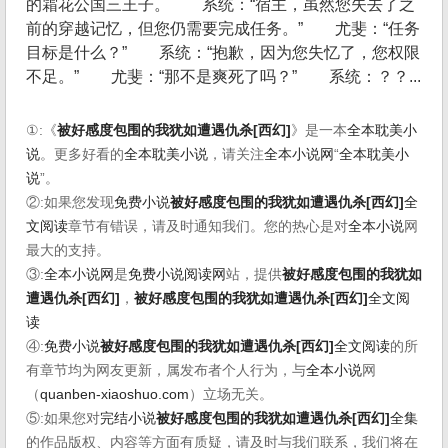
的霜花公国三王子。 系统：“宿主，虽然您失去了之
前的穿越记忆，但您仍需要完成任务。” 尤斐：“任务
目标是什么？” 系统：“抱歉，因为您失忆了，您权限
不足。” 尤斐：“那不是爽死了吗？” 系统：？？...
①:《
被好感度包围的我犹如遭遇仇杀[西幻]
》是一本
全本耽美小
说
。更多好看的
全本耽美小说
，请关注
全本小说网
“
全本耽美小
说
”。
②:如果您发现
免费小说
被好感度包围的我犹如遭遇仇杀[西幻]
全
文阅读
章节有错误，请及时通知我们。您的热心是对
全本小说
网
最大的支持。
③:
全本小说网
是
免费小说阅读网
站，提供
被好感度包围的我犹如
遭遇仇杀[西幻]
，
被好感度包围的我犹如遭遇仇杀[西幻]
全文阅
读
④:
免费小说
被好感度包围的我犹如遭遇仇杀[西幻]
全文阅读
的所
有章节均为网友更新，属发布者个人行为，与
全本小说
网
（
quanben-xiaoshuo.com
）立场无关。
⑤:如果您对
完结小说
被好感度包围的我犹如遭遇仇杀[西幻]
全集
的作品版权、内容等方面有质疑，请及时与我们联系，我们将在