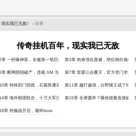
，现实我已无敌》
› 目录
传奇挂机百年，现实我已无敌
路
2章 一秒爆神装，全服第一笔巨款到账
第3章 肉身强化显威，绝症病灶疯狂
号
6章 断网阴招破产，违规 GM 当场被封
第7章 雷霆公会覆灭，官方登门求合
军
10章 特殊部门招揽，石墓阵遭遇埋伏
第11章 越打越强，白野猪王成了经验
14章 海外财团联合，十万大军压边界
第15章 全屏轰炸？吸收能量直接破境
！
18章 跨服战开启，最终boss