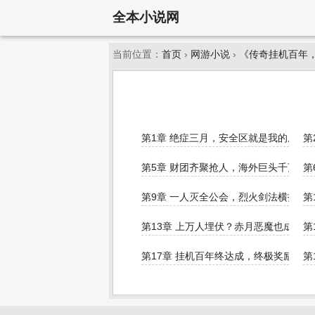
全本小说网
当前位置：
首页
›
网游小说
›
《传奇挂机百年
第1章 绝症三月，安全区就是我的成神
第
第5章 财团齐聚抢人，海外巨头千万买
第
第9章 一人灭全公会，烈火剑法横扫千
第
第13章 上万人埋伏？赤月恶魔也成养料
第
第17章 挂机百年终达成，终极奖励激活
第