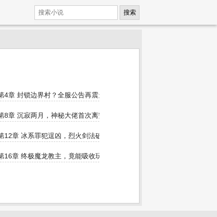
搜索
缩小
第4章 封锁边界村？全服公告再震天下
作
第8章 沉寂两月，神秘大佬首次离安全区
包
第12章 冰系罪犯逞凶，烈火剑法破冰封
第16章 终极魔龙教主，竟能吸收玩家能力