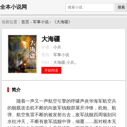
全本小说网
搜索
当前位置：
首页
›
军事小说
›
《大海疆》
大海疆
作者：
小兵
类别：
军事小说
TAG：
大海疆,小兵,,
开始阅读
简介
随着一声又一声航空引擎的呼啸声炎华海军航空兵
的舰载攻击机不断的向敌军钱舰群展开冲锋，机炮、航
弹、航空鱼雷不断的被发射出去，敌军战舰四周顷刻问
水柱冲天，不断有敌军战舰中弹，倾覆……面对根本无