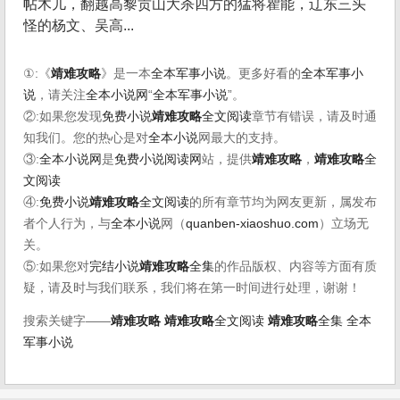
帖木儿，翻越高黎贡山大杀四方的猛将瞿能，辽东三头
怪的杨文、吴高...
①:《
靖难攻略
》是一本
全本军事小说
。更多好看的
全本军事小
说
，请关注
全本小说网
“
全本军事小说
”。
②:如果您发现
免费小说
靖难攻略
全文阅读
章节有错误，请及时通
知我们。您的热心是对
全本小说
网最大的支持。
③:
全本小说网
是
免费小说阅读网
站，提供
靖难攻略
，
靖难攻略
全
文阅读
④:
免费小说
靖难攻略
全文阅读
的所有章节均为网友更新，属发布
者个人行为，与
全本小说
网（
quanben-xiaoshuo.com
）立场无
关。
⑤:如果您对
完结小说
靖难攻略
全集
的作品版权、内容等方面有质
疑，请及时与我们联系，我们将在第一时间进行处理，谢谢！
搜索关键字——
靖难攻略
靖难攻略
全文阅读
靖难攻略
全集
全本
军事小说