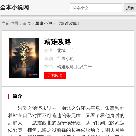
全本小说网
搜索
当前位置：
首页
›
军事小说
›
《靖难攻略》
靖难攻略
作者：
北城二千
类别：
军事小说
TAG：
靖难攻略,北城二千,,
开始阅读
简介
洪武之治还未过去，南北之分还未平息。朱高煦瞧
着站在自己对面不可逾越的朱元璋，又看了看他身后的
那群人……威震西北的西宁侯宋晟，从南打到北的武定
侯郭英，捕鱼儿海之役前锋的长兴侯耿炳文，剿灭月鲁