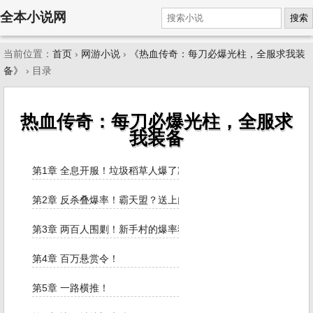
全本小说网
搜索
当前位置：
首页
›
网游小说
›
《热血传奇：每刀必爆光柱，全服求我装
备》
› 目录
热血传奇：每刀必爆光柱，全服求
我装备
第1章 全息开服！垃圾稻草人爆了凝霜！
第2章 反杀叠爆率！霸天盟？送上门的经验包
第3章 两百人围剿！新手村的爆率狂欢！
第4章 百万悬赏令！
第5章 一路横推！