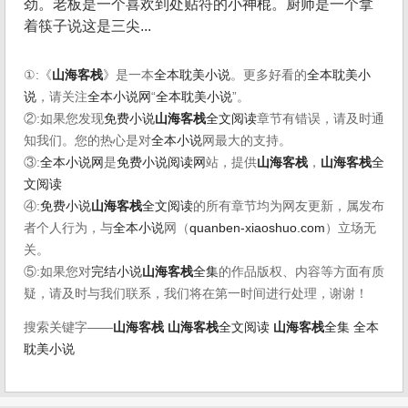
劲。老板是一个喜欢到处贴符的小神棍。厨师是一个拿
着筷子说这是三尖...
①:《
山海客栈
》是一本
全本耽美小说
。更多好看的
全本耽美小
说
，请关注
全本小说网
“
全本耽美小说
”。
②:如果您发现
免费小说
山海客栈
全文阅读
章节有错误，请及时通
知我们。您的热心是对
全本小说
网最大的支持。
③:
全本小说网
是
免费小说阅读网
站，提供
山海客栈
，
山海客栈
全
文阅读
④:
免费小说
山海客栈
全文阅读
的所有章节均为网友更新，属发布
者个人行为，与
全本小说
网（
quanben-xiaoshuo.com
）立场无
关。
⑤:如果您对
完结小说
山海客栈
全集
的作品版权、内容等方面有质
疑，请及时与我们联系，我们将在第一时间进行处理，谢谢！
搜索关键字——
山海客栈
山海客栈
全文阅读
山海客栈
全集
全本
耽美小说