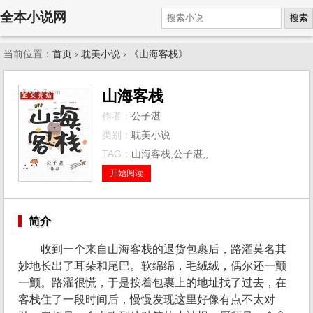
全本小说网
搜索
当前位置：
首页
›
耽美小说
›
《山海客栈》
山海客栈
作者：
公子湛
类别：
耽美小说
TAG：
山海客栈,公子湛,,
开始阅读
简介
收到一个来自山海客栈的退货包裹后，路濯莫名其
妙地长出了耳朵和尾巴。软绵绵，毛绒绒，偶尔还一颤
一颤。路濯很慌，于是按着包裹上的地址找了过去，在
客栈住了一段时间后，慢慢发现这里好像有点不太对