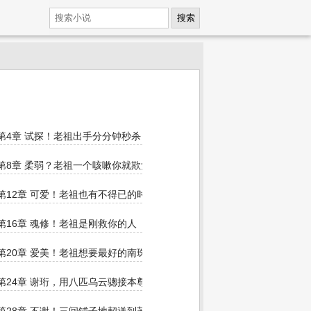
搜索
第4章 试探！老祖出手分分钟秒杀
第8章 柔弱？老祖一个咳嗽你就欺负她
第12章 可爱！老祖也有不得已的时候
石头
第16章 魂修！老祖是刚救你的人
第20章 爱美！老祖想要最好的南珠
第24章 谢珩，用八匹乌云骢接本尊