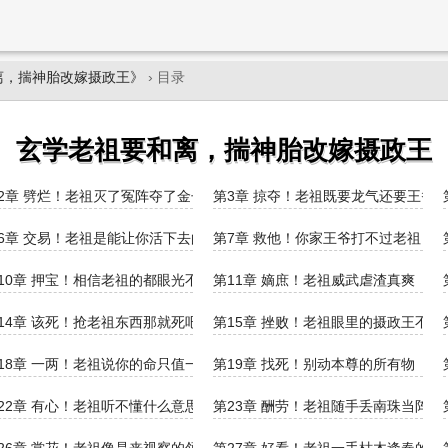
离，揣神胎改嫁摄政王》
› 目录
玄学老祖要和离，揣神胎改嫁摄政王
2章 劈烂！老祖灭了冤阵夺了金子
第3章 掠夺！老祖既要龙气还要王爷
6章 交易！老祖是能让你活下去的人
第7章 救他！你家王爷打不过老祖
10章 押宝！相信老祖的都眼光不错
第11章 嫡庶！老祖威武虐渣真爽
14章 该死！抢老祖东西那就死吧
第15章 挫败！老祖眼里的摄政王不如
18章 一两！老祖说你的命只值一两
第19章 找死！别动本尊的所有物
22章 有心！老祖听不懂什么意思
第23章 酬劳！老祖随手丢南珠当阵眼