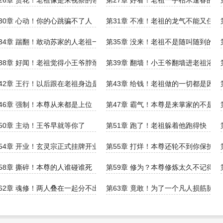
26章 赏花！老祖像是来视察的领导
第27章 好看！老祖一手枯木逢春的绝
30章 心动！你的心跳骗不了人
第31章 不准！老祖的龙气不能又任何
34章 踹翻！敢动苏家的人老祖一个都不放过
第35章 没来！老祖不是随叫随到的
有你这个劫数
38章 好闻！老祖觉得小王爷脖颈最好闻
第39章 翻墙！小王爷翻墙进老祖浴室
42章 王行！以后跟在老祖身边是王行
第43章 给钱！老祖做的一切都是因为
46章 强制！本尊从来都是上位
第47章 霸气！本尊是来掌家的不是来
她吗？
50章 主动！王爷早就等你了
第51章 跑了！老祖躲着他跑得快
祖帮忙
54章 开业！玄灵宗正式挂牌开业
第55章 打烊！本尊还轮不到你保护
58章 撕碎！本尊的人谁碰谁死
第59章 修为？本尊修炼太久不记得了
62章 魂修！两人叠在一起分不出边界
第63章 竟敢！为了一个凡人损筋脉