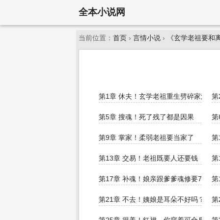
全本小说网
当前位置：
首页
›
言情小说
›
《玄学老祖要和
第1章 休夫！玄学老祖重生劈碎家法
第
第5章 搜魂！死了残了都是因果
第
第9章 掌家！柔弱老祖要当家了
第
第13章 交易！老祖既要人还要钱
第
第17章 补魂！娘亲跟爹爹魂修要7次
第
第21章 不去！姨娘是耳朵不好吗？
第