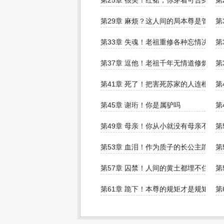
第25章 很美！红裙，你穿着可合身？
第
第29章 麻烦？这人间的局本尊是管定了
第
第33章 失魂！老祖重修各种忘情决没用
第
第37章 逗他！老祖千年无情道修炼也
第
第41章 死了！把害死苏家的人连根拔起
第
第45章 谢珩！你是属驴吗
第
第49章 母亲！你从小就没有母亲不想见
第
第53章 血泪！作为质子的长公主跪求老
第
第57章 囚禁！人间的黄土都埋不住你
第
第61章 跪下！本尊的规矩才是规矩
第