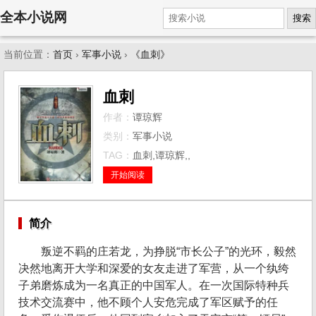
全本小说网
搜索
当前位置：
首页
›
军事小说
›
《血刺》
血刺
作者：
谭琼辉
类别：
军事小说
TAG：
血刺,谭琼辉,,
开始阅读
简介
叛逆不羁的庄若龙，为挣脱“市长公子”的光环，毅然
决然地离开大学和深爱的女友走进了军营，从一个纨绔
子弟磨炼成为一名真正的中国军人。在一次国际特种兵
技术交流赛中，他不顾个人安危完成了军区赋予的任