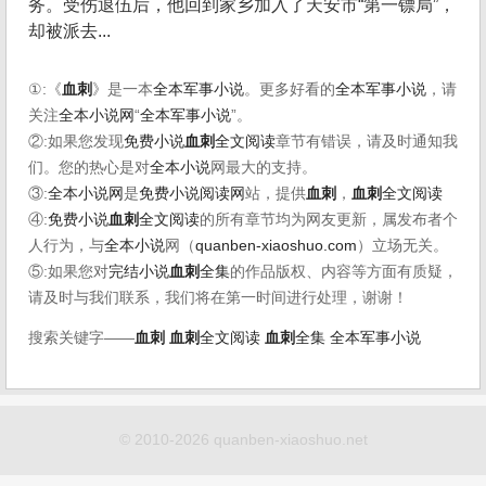
务。受伤退伍后，他回到家乡加入了天安市“第一镖局”，
却被派去...
①:《
血刺
》是一本
全本军事小说
。更多好看的
全本军事小说
，请
关注
全本小说网
“
全本军事小说
”。
②:如果您发现
免费小说
血刺
全文阅读
章节有错误，请及时通知我
们。您的热心是对
全本小说
网最大的支持。
③:
全本小说网
是
免费小说阅读网
站，提供
血刺
，
血刺
全文阅读
④:
免费小说
血刺
全文阅读
的所有章节均为网友更新，属发布者个
人行为，与
全本小说
网（
quanben-xiaoshuo.com
）立场无关。
⑤:如果您对
完结小说
血刺
全集
的作品版权、内容等方面有质疑，
请及时与我们联系，我们将在第一时间进行处理，谢谢！
搜索关键字——
血刺
血刺
全文阅读
血刺
全集
全本军事小说
© 2010-2026 quanben-xiaoshuo.net