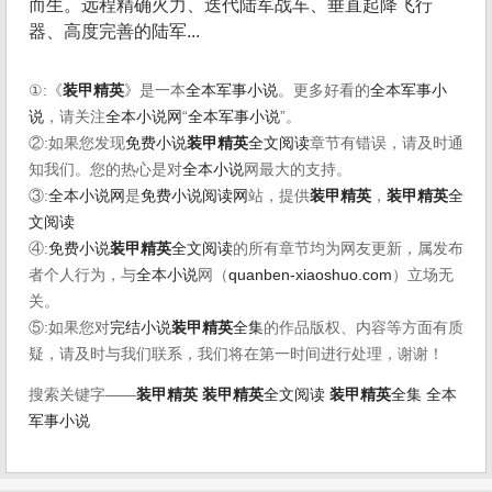
而生。远程精确火力、迭代陆军战车、垂直起降飞行
器、高度完善的陆军...
①:《
装甲精英
》是一本
全本军事小说
。更多好看的
全本军事小
说
，请关注
全本小说网
“
全本军事小说
”。
②:如果您发现
免费小说
装甲精英
全文阅读
章节有错误，请及时通
知我们。您的热心是对
全本小说
网最大的支持。
③:
全本小说网
是
免费小说阅读网
站，提供
装甲精英
，
装甲精英
全
文阅读
④:
免费小说
装甲精英
全文阅读
的所有章节均为网友更新，属发布
者个人行为，与
全本小说
网（
quanben-xiaoshuo.com
）立场无
关。
⑤:如果您对
完结小说
装甲精英
全集
的作品版权、内容等方面有质
疑，请及时与我们联系，我们将在第一时间进行处理，谢谢！
搜索关键字——
装甲精英
装甲精英
全文阅读
装甲精英
全集
全本
军事小说