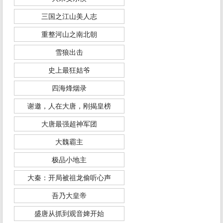
三国之江山美人志
重整河山之南北朝
雪狼出击
史上最狂姑爷
四海烽烟录
谢邀，人在大唐，刚揭皇榜
大唐最强超神军团
大魏霸主
极品小地主
大秦：开局被祖龙偷听心声
吾乃大皇帝
盛唐从抓到观音婢开始