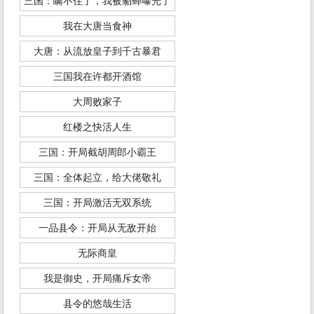
三国：瞒不住了，我被貂蝉曝光了
我在大唐当食神
大唐：从流放皇子到千古暴君
三国我在许都开酒馆
大周败家子
红楼之快活人生
三国：开局截胡周郎小霸王
三国：全体起立，给大佬敬礼
三国：开局激活无双系统
一品县令：开局从无敌开始
无际商皇
我是御史，开局痛斥女帝
县令的悠哉生活