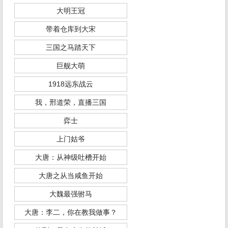
大明王冠
带着仓库到大宋
三国之马踏天下
巨舰大萌
1918远东战云
我，邢道荣，直播三国
弈士
上门姑爷
大唐：从神级吐槽开始
大唐之从当咸鱼开始
大魏最强驸马
大唐：李二，你在教我做事？