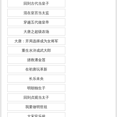
回到古代当皇子
混在皇宫当太监
穿越五代做皇帝
大唐之超级农场
大唐：开局选择成为女将军
重生水浒成武大郎
拯救潘金莲
在初唐玩革新
长乐未央
明朝独生子
回到贞观当太子
我要做明世祖
大宋安乐侯