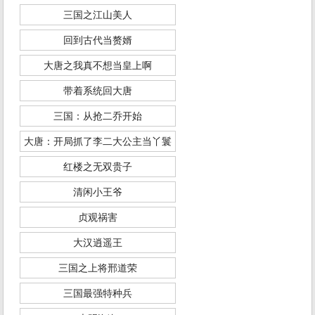
三国之江山美人
回到古代当赘婿
大唐之我真不想当皇上啊
带着系统回大唐
三国：从抢二乔开始
大唐：开局抓了李二大公主当丫鬟
红楼之无双贵子
清闲小王爷
贞观祸害
大汉逍遥王
三国之上将邢道荣
三国最强特种兵