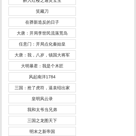
醉入红楼之通灵宝玉
笑藏刀
在莽新造反的日子
大唐：开局李世民流落荒岛
任意门：开局点化秦始皇
大唐：我，八岁，镇国大将军
大明暴君：我是个木匠
风起南洋1784
三国：抢了虎符，逼袁绍出家
皇明风云录
我和太爷当兄弟
三国之龙图天下
明末之新帝国