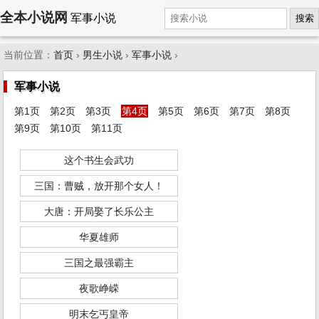
全本小说网
军事小说
搜索
当前位置：
首页
›
男生小说
›
军事小说
›
军事小说
第1页
第2页
第3页
第4页
第5页
第6页
第7页
第8页
第9页
第10页
第11页
这个书生会武功
三国：曹贼，放开那个女人！
大唐：开局娶了长乐公主
华夏雄师
三国之最强霸主
夜歌峥嵘
明末乞丐皇帝