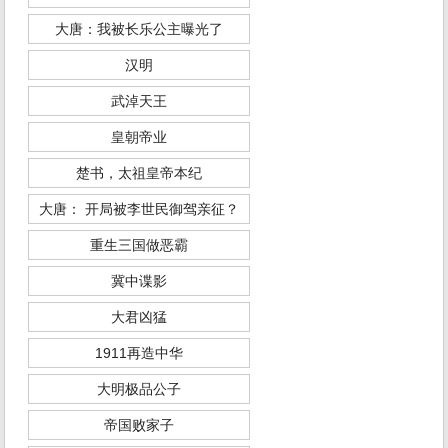
大唐：我被长乐公主曝光了
汉明
武淖天王
皇朝帝业
楚书，太祖皇帝本纪
大唐： 开局被李世民御驾亲征？
重生三国做恶霸
冀中谍影
大君凶猛
1911再造中华
大明极品公子
帝国败家子