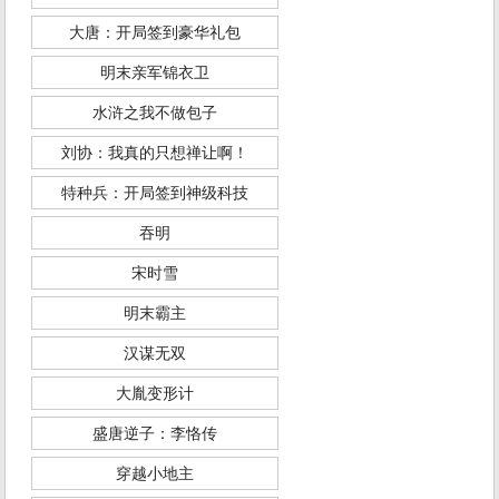
大唐：开局签到豪华礼包
明末亲军锦衣卫
水浒之我不做包子
刘协：我真的只想禅让啊！
特种兵：开局签到神级科技
吞明
宋时雪
明末霸主
汉谋无双
大胤变形计
盛唐逆子：李恪传
穿越小地主