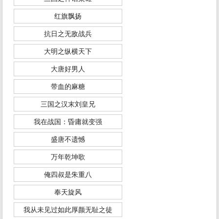
红旗飘扬
抗日之无敌战兵
大明之纵横天下
大唐好男人
带血的麻糖
三国之汉末刘皇兄
我在战国：昏庸就变强
盛唐不遗憾
万年乾坤歌
俺四叔是朱重八
奉天旋风
我从未见过如此厚颜无耻之徒