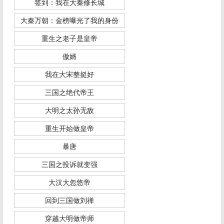
签到：我在大秦修长城
大秦万朝：金榜曝光了我的身份
重生之老子是皇帝
傲婿
我在大宋整挺好
三国之绝代帝王
大明之太孙无敌
重生开始做皇帝
暴唐
三国之投诉就变强
大汉大忽悠帝
回到三国做刘禅
穿越大明做帝师