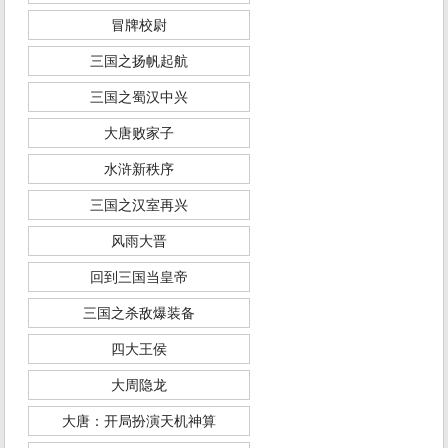
冒牌校尉
三国之扬帆起航
三国之蜀汉中兴
大唐败家子
水浒新秩序
三国之汉室再兴
风雨大晋
回到三国当皇帝
三国之杀敌爆装备
四大王侯
大周隐龙
大唐：开局扮演天机神算