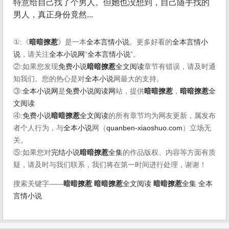
特意给自己找了个男人。但她也没想到，自己随手找的
男人，真正身份竟然...
①:《
暗暗撩惹
》是一本
全本言情小说
。更多好看的
全本言情小
说
，请关注
全本小说网
“
全本言情小说
”。
②:如果您发现
免费小说
暗暗撩惹
全文阅读
章节有错误，请及时通
知我们。您的热心是对
全本小说
网最大的支持。
③:
全本小说网
是
免费小说阅读网
站，提供
暗暗撩惹
，
暗暗撩惹
全
文阅读
④:
免费小说
暗暗撩惹
全文阅读
的所有章节均为网友更新，属发布
者个人行为，与
全本小说
网（
quanben-xiaoshuo.com
）立场无
关。
⑤:如果您对
完结小说
暗暗撩惹
全集
的作品版权、内容等方面有质
疑，请及时与我们联系，我们将在第一时间进行处理，谢谢！
搜索关键字——
暗暗撩惹
暗暗撩惹
全文阅读
暗暗撩惹
全集
全本
言情小说