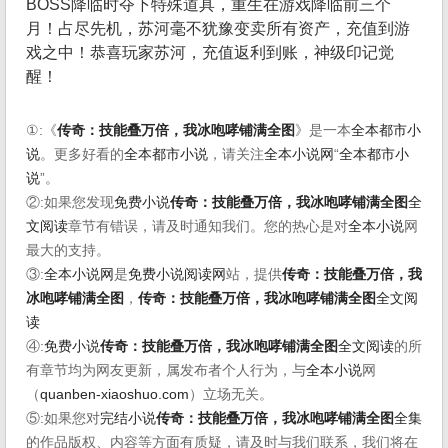
BOSS降临时夺下特殊道具，重生在游戏降临前三个
月！占尽先机，苏河毫不犹豫变卖所有资产，充值到游
戏之中！恭喜玩家苏河，充值返利到账，神级印记觉
醒！
①:《
传奇：技能叠万倍，我冰咆哮铺满全图
》是一本
全本都市小
说
。更多好看的
全本都市小说
，请关注
全本小说网
“
全本都市小
说
”。
②:如果您发现
免费小说
传奇：技能叠万倍，我冰咆哮铺满全图
全
文阅读
章节有错误，请及时通知我们。您的热心是对
全本小说
网
最大的支持。
③:
全本小说网
是
免费小说阅读网
站，提供
传奇：技能叠万倍，我
冰咆哮铺满全图
，
传奇：技能叠万倍，我冰咆哮铺满全图
全文阅
读
④:
免费小说
传奇：技能叠万倍，我冰咆哮铺满全图
全文阅读
的所
有章节均为网友更新，属发布者个人行为，与
全本小说
网
（
quanben-xiaoshuo.com
）立场无关。
⑤:如果您对
完结小说
传奇：技能叠万倍，我冰咆哮铺满全图
全集
的作品版权、内容等方面有质疑，请及时与我们联系，我们将在