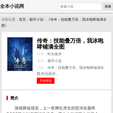
全本小说网
搜索
当前位置：
首页
›
都市小说
›
《传奇：技能叠万倍，我冰咆哮铺满全
图》
传奇：技能叠万倍，我冰咆
哮铺满全图
作者：
时光彼岸
类别：
都市小说
TAG：
传奇：技能叠万倍，我冰咆哮铺满全
图,时光彼岸,,
开始阅读
简介
游戏降临现实，上一世挣扎求生的苏河在最终