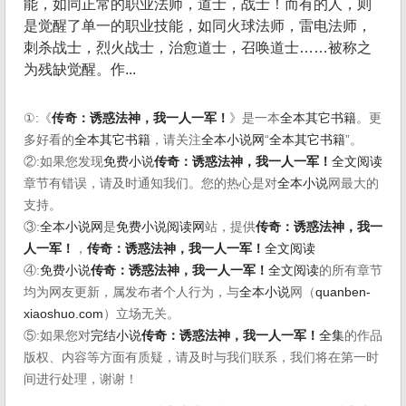
能，如同正常的职业法师，道士，战士！而有的人，则
是觉醒了单一的职业技能，如同火球法师，雷电法师，
刺杀战士，烈火战士，治愈道士，召唤道士……被称之
为残缺觉醒。作...
①:《
传奇：诱惑法神，我一人一军！
》是一本
全本其它书籍
。更
多好看的
全本其它书籍
，请关注
全本小说网
“
全本其它书籍
”。
②:如果您发现
免费小说
传奇：诱惑法神，我一人一军！
全文阅读
章节有错误，请及时通知我们。您的热心是对
全本小说
网最大的
支持。
③:
全本小说网
是
免费小说阅读网
站，提供
传奇：诱惑法神，我一
人一军！
，
传奇：诱惑法神，我一人一军！
全文阅读
④:
免费小说
传奇：诱惑法神，我一人一军！
全文阅读
的所有章节
均为网友更新，属发布者个人行为，与
全本小说
网（
quanben-
xiaoshuo.com
）立场无关。
⑤:如果您对
完结小说
传奇：诱惑法神，我一人一军！
全集
的作品
版权、内容等方面有质疑，请及时与我们联系，我们将在第一时
间进行处理，谢谢！