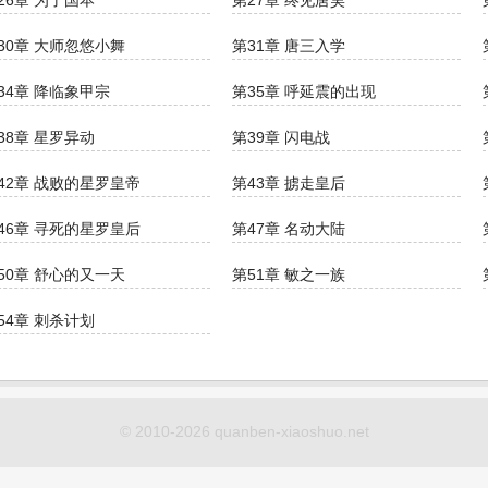
26章 为了国本
第27章 终见唐昊
30章 大师忽悠小舞
第31章 唐三入学
34章 降临象甲宗
第35章 呼延震的出现
38章 星罗异动
第39章 闪电战
42章 战败的星罗皇帝
第43章 掳走皇后
46章 寻死的星罗皇后
第47章 名动大陆
50章 舒心的又一天
第51章 敏之一族
54章 刺杀计划
© 2010-2026 quanben-xiaoshuo.net