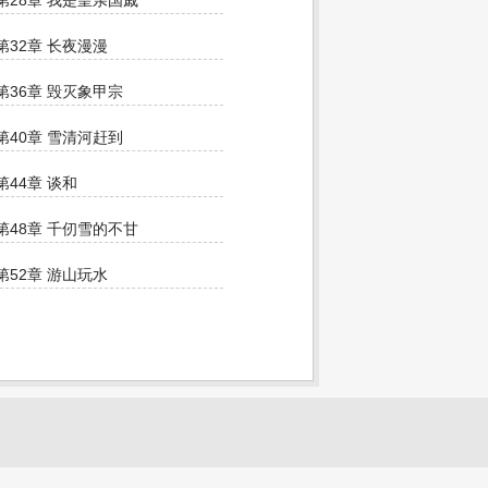
第28章 我是皇亲国戚
第32章 长夜漫漫
第36章 毁灭象甲宗
第40章 雪清河赶到
第44章 谈和
第48章 千仞雪的不甘
第52章 游山玩水