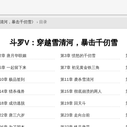
雪清河，暴击千仞雪》
› 目录
斗罗V：穿越雪清河，暴击千仞雪
2章 唐月华联姻
第3章 愤怒的千仞雪
6章 一起留下来
第7章 初见黄金铁三角
10章 极品签到
第11章 袭杀雪清河
14章 猎杀魂兽
第15章 彻底崩溃的两人
18章 成功逃脱
第19章 回天斗
22章 唐三六岁
第23章 走向台前