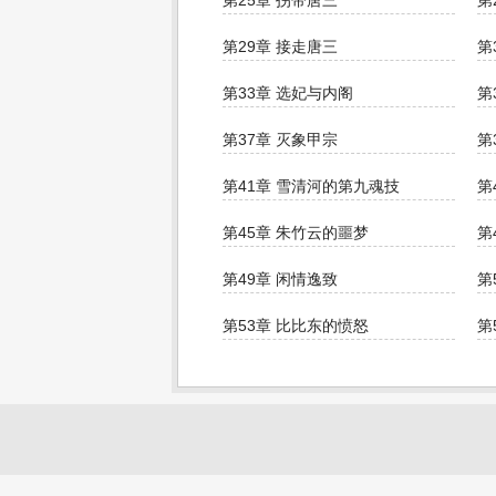
第25章 拐带唐三
第
第29章 接走唐三
第
第33章 选妃与内阁
第
第37章 灭象甲宗
第
第41章 雪清河的第九魂技
第
第45章 朱竹云的噩梦
第
第49章 闲情逸致
第
第53章 比比东的愤怒
第