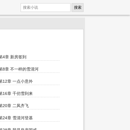
搜索
第4章 新房签到
第8章 不一样的雪清河
第12章 一点小意外
第16章 千仞雪到来
第20章 二凤齐飞
第24章 雪清河登基