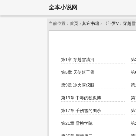
全本小说网
当前位置：
首页
›
其它书籍
›
《斗罗V：穿越
第1章 穿越雪清河
第
第5章 天使躯干骨
第
第9章 冰火两仪眼
第
第13章 中毒的独孤博
第
第17章 千仞雪的围杀
第
第21章 雪柳学院
第