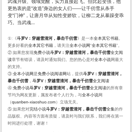
武魂升级、领域觉醒，实力直接起飞。但比起变强，他
更热衷的是“改造”身边的女人们——让千仞雪从杀手
变“门神”，让唐月华从知性变娇软，让柳二龙从暴躁变乖
巧。当武魂...
①:《
斗罗V：穿越雪清河，暴击千仞雪
》是一本
全本其它书籍
。
更多好看的
全本其它书籍
，请关注
全本小说网
“
全本其它书籍
”。
②:如果您发现
免费小说
斗罗V：穿越雪清河，暴击千仞雪
全文阅
读
章节有错误，请及时通知我们。您的热心是对
全本小说
网最大
的支持。
③:
全本小说网
是
免费小说阅读网
站，提供
斗罗V：穿越雪清河，
暴击千仞雪
，
斗罗V：穿越雪清河，暴击千仞雪
全文阅读
④:
免费小说
斗罗V：穿越雪清河，暴击千仞雪
全文阅读
的所有章
节均为网友更新，属发布者个人行为，与
全本小说
网
（
quanben-xiaoshuo.com
）立场无关。
⑤:如果您对
完结小说
斗罗V：穿越雪清河，暴击千仞雪
全集
的作
品版权、内容等方面有质疑，请及时与我们联系，我们将在第一
时间进行处理，谢谢！