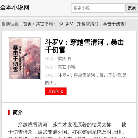
全本小说网
搜索
当前位置：
首页
›
其它书籍
›
《斗罗V：穿越雪清河，暴击千仞雪》
斗罗V：穿越雪清河，暴击
千仞雪
作者：
梁图图
类别：
其它书籍
TAG：
斗罗V：穿越雪清河，暴击千仞雪,梁
图图,,
开始阅读
简介
穿越成雪清河，苏白才发现原著的结局太惨——被
千仞雪暗杀，被武魂殿灭国。好在签到系统及时上线，