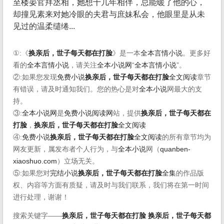
至楼晏官拜丞相，她想十几年相伴，总能暖了他的心，
却撞见素来对她冷眼的夫君与庶妹私会，他眼里是从未
见过的温柔缱绻...
①:《
换亲后，世子每天都在打脸
》是一本
全本言情小说
。更多好
看的
全本言情小说
，请关注
全本小说网
“
全本言情小说
”。
②:如果您发现
免费小说
换亲后，世子每天都在打脸
全文阅读
章节
有错误，请及时通知我们。您的热心是对
全本小说
网最大的支
持。
③:
全本小说网
是
免费小说阅读网
站，提供
换亲后，世子每天都在
打脸
，
换亲后，世子每天都在打脸
全文阅读
④:
免费小说
换亲后，世子每天都在打脸
全文阅读
的所有章节均为
网友更新，属发布者个人行为，与
全本小说
网（
quanben-
xiaoshuo.com
）立场无关。
⑤:如果您对
完结小说
换亲后，世子每天都在打脸
全集
的作品版
权、内容等方面有质疑，请及时与我们联系，我们将在第一时间
进行处理，谢谢！
搜索关键字——
换亲后，世子每天都在打脸
换亲后，世子每天都