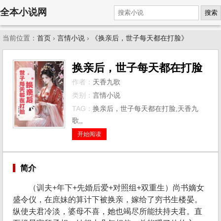
全本小说网
搜索
当前位置：
首页
›
言情小说
›
《换亲后，世子每天都在打脸》
换亲后，世子每天都在打脸
作者：
天香九歌
类别：
言情小说
TAG：
换亲后，世子每天都在打脸,天香九
歌,,
开始阅读
简介
（训夫+年下+先婚后爱+对照组+双重生）尚书嫡女
盛令仪，在庶妹的算计下被换亲，嫁给了穷书生楼晏。
纵使夫君冷淡，婆母不喜，她也竭尽所能扶持夫君。直