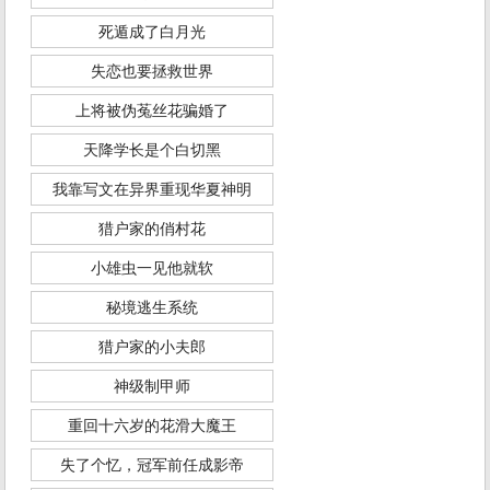
死遁成了白月光
失恋也要拯救世界
上将被伪菟丝花骗婚了
天降学长是个白切黑
我靠写文在异界重现华夏神明
猎户家的俏村花
小雄虫一见他就软
秘境逃生系统
猎户家的小夫郎
神级制甲师
重回十六岁的花滑大魔王
失了个忆，冠军前任成影帝