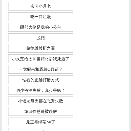
实习小月老
吃一口烂漫
阴郁大佬是我的小公主
脱靶
路德维希斯之罪
小灵芝给太师当药材后我死遁了
一觉醒来和霸总O领证了
钻石的正确打磨方式
假少爷消失后，真少爷疯了
小蛟龙每天都在飞升失败
织田作总是被误解
龙王靠绿茶he了