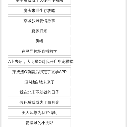
重生后我成了大佬的小祖宗
魔头末世生存攻略
京城沙雕爱情故事
夏梦归潮
风幡
在灵异片场直播柯学
A上去后，大明星O对我开启甜宠模式
穿成渣O前妻后绑定了玄学APP
渣A她自绝未来了
我在北宋不差钱的日子
假死后我成为了白月光
美人师尊为我挡情劫
爱摆摊的小夫郎