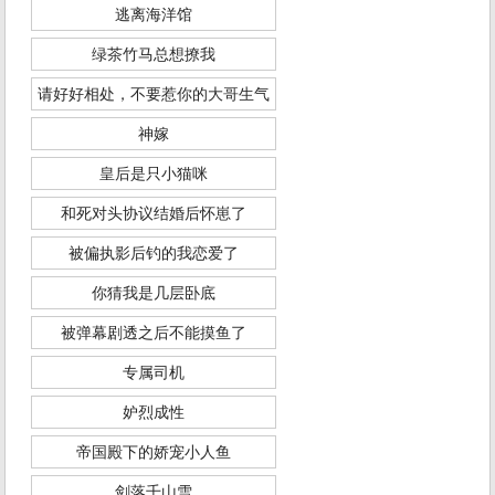
逃离海洋馆
绿茶竹马总想撩我
请好好相处，不要惹你的大哥生气
神嫁
皇后是只小猫咪
和死对头协议结婚后怀崽了
被偏执影后钓的我恋爱了
你猜我是几层卧底
被弹幕剧透之后不能摸鱼了
专属司机
妒烈成性
帝国殿下的娇宠小人鱼
剑落千山雪