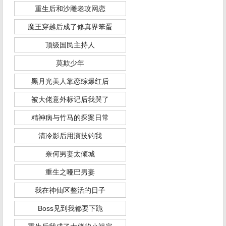
重生后和沙雕老攻网恋
魔王穿越后成了修真界笨蛋
顶级国民主持人
莫欺少年
黑月光美人靠恋综爆红后
被大佬意外标记后我哭了
精神病与竹马的探案日常
清冷影后用演技钓我
奈何男妻太倾城
重生之哑巴男妻
我在神仙区整活的日子
Boss见到我都要下跪