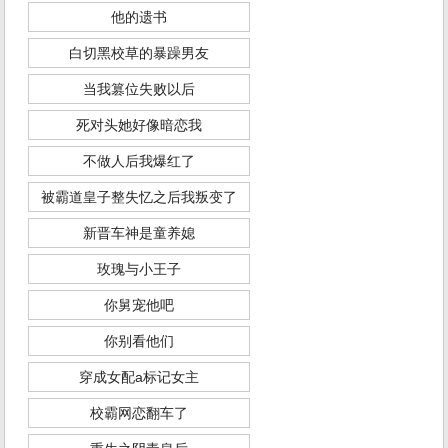
他的遗书
白切黑校草的暴躁男友
当我篡位失败以后
死对头她好像暗恋我
不做人后我爆红了
被霸道皇子整失忆之后我叛变了
新晋车神是童养媳
玫瑰与小王子
你舅宠他吧
你别看他们
穿成女配a标记女主
校霸网恋翻车了