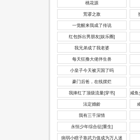
桃花源
荒谬之敌
一觉醒来我成了传说
红包拆出男朋友[娱乐圈]
我兄弟成了我老婆
每天狂撸大佬伴生兽
小皇子今天被灭国了吗
豪门后爸，在线摆烂
我捧红了顶级流量[穿书]
咸鱼
法定婚龄
我有三千深情
永恒少年综合征[重生]
病弱小瞎子靠武力值成为万人迷