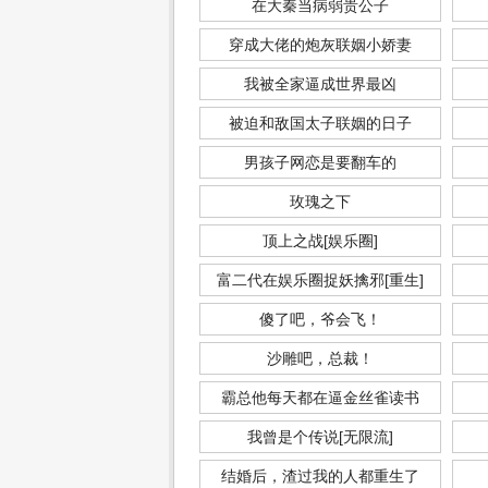
在大秦当病弱贵公子
穿成大佬的炮灰联姻小娇妻
我被全家逼成世界最凶
被迫和敌国太子联姻的日子
男孩子网恋是要翻车的
玫瑰之下
顶上之战[娱乐圈]
富二代在娱乐圈捉妖擒邪[重生]
傻了吧，爷会飞！
沙雕吧，总裁！
霸总他每天都在逼金丝雀读书
我曾是个传说[无限流]
结婚后，渣过我的人都重生了