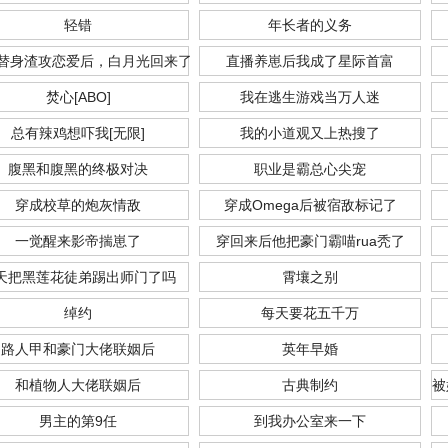
轻错
年长者的义务
替身渣攻恋爱后，白月光回来了
直播养崽后我成了星际首富
焚心[ABO]
我在逃生游戏当万人迷
总有辣鸡想吓我[无限]
我的小道观又上热搜了
腹黑和腹黑的终极对决
职业是霸总心尖宠
穿成校草的炮灰情敌
穿成Omega后被宿敌标记了
一觉醒来影帝揣崽了
穿回来后他把豪门霸喵rua秃了
天把黑莲花徒弟踢出师门了吗
霄壤之别
绰约
每天要花五千万
路人甲和豪门大佬联姻后
英年早婚
和植物人大佬联姻后
古典制约
被
男主的第9任
到我办公室来一下