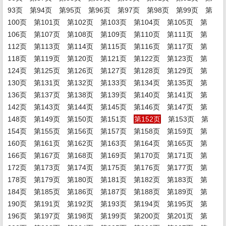
93页
第94页
第95页
第96页
第97页
第98页
第99页
第
100页
第101页
第102页
第103页
第104页
第105页
第
106页
第107页
第108页
第109页
第110页
第111页
第
112页
第113页
第114页
第115页
第116页
第117页
第
118页
第119页
第120页
第121页
第122页
第123页
第
124页
第125页
第126页
第127页
第128页
第129页
第
130页
第131页
第132页
第133页
第134页
第135页
第
136页
第137页
第138页
第139页
第140页
第141页
第
142页
第143页
第144页
第145页
第146页
第147页
第
148页
第149页
第150页
第151页
第152页
第153页
第
154页
第155页
第156页
第157页
第158页
第159页
第
160页
第161页
第162页
第163页
第164页
第165页
第
166页
第167页
第168页
第169页
第170页
第171页
第
172页
第173页
第174页
第175页
第176页
第177页
第
178页
第179页
第180页
第181页
第182页
第183页
第
184页
第185页
第186页
第187页
第188页
第189页
第
190页
第191页
第192页
第193页
第194页
第195页
第
196页
第197页
第198页
第199页
第200页
第201页
第