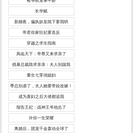
褚爷权宠掌中娇
长华赋
新婚夜，偏执妖皇跪下要我哄
帝君你家狂妃要造反
穿越之求生指南
凤临天下：帝尊又来求亲了
残暴总裁跪求亲亲：夫人别踹我
重生七零俏媳妇
季总别虐了，夫人她要带娃改嫁！
成为寡妇之后大佬都追我
报告王妃：战神王爷他怂了
许你一生荣耀
离婚后，团宠千金轰动全球了