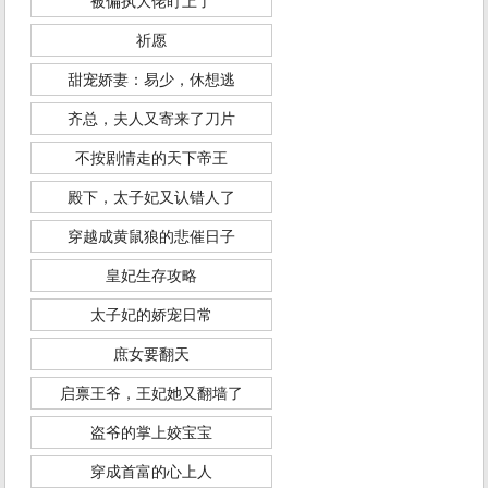
被偏执大佬盯上了
祈愿
甜宠娇妻：易少，休想逃
齐总，夫人又寄来了刀片
不按剧情走的天下帝王
殿下，太子妃又认错人了
穿越成黄鼠狼的悲催日子
皇妃生存攻略
太子妃的娇宠日常
庶女要翻天
启禀王爷，王妃她又翻墙了
盗爷的掌上姣宝宝
穿成首富的心上人