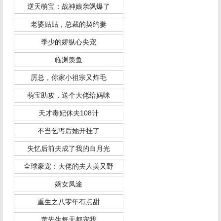
逆天萌宝：战神娘亲飒爆了
老婆贴贴，总裁的契约妻
季少的娇纵心尖宠
临渊羡鱼
厉总，你家小祖宗又炸毛
萌宝助攻，送个大佬给妈咪
天才毒妃休夫108计
不当乞丐后她开挂了
失忆后前夫成了我的白月光
全球豪宠：大佬的夫人美又野
嫡女凤途
重生之八零年有点甜
萧先生每天都宠我