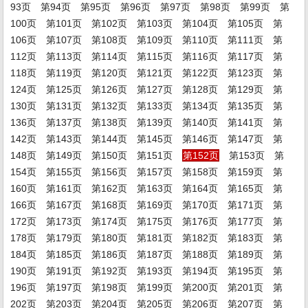
93页
第94页
第95页
第96页
第97页
第98页
第99页
第
100页
第101页
第102页
第103页
第104页
第105页
第
106页
第107页
第108页
第109页
第110页
第111页
第
112页
第113页
第114页
第115页
第116页
第117页
第
118页
第119页
第120页
第121页
第122页
第123页
第
124页
第125页
第126页
第127页
第128页
第129页
第
130页
第131页
第132页
第133页
第134页
第135页
第
136页
第137页
第138页
第139页
第140页
第141页
第
142页
第143页
第144页
第145页
第146页
第147页
第
148页
第149页
第150页
第151页
第152页
第153页
第
154页
第155页
第156页
第157页
第158页
第159页
第
160页
第161页
第162页
第163页
第164页
第165页
第
166页
第167页
第168页
第169页
第170页
第171页
第
172页
第173页
第174页
第175页
第176页
第177页
第
178页
第179页
第180页
第181页
第182页
第183页
第
184页
第185页
第186页
第187页
第188页
第189页
第
190页
第191页
第192页
第193页
第194页
第195页
第
196页
第197页
第198页
第199页
第200页
第201页
第
202页
第203页
第204页
第205页
第206页
第207页
第