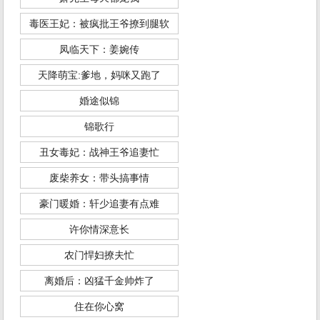
毒医王妃：被疯批王爷撩到腿软
凤临天下：姜婉传
天降萌宝:爹地，妈咪又跑了
婚途似锦
锦歌行
丑女毒妃：战神王爷追妻忙
废柴养女：带头搞事情
豪门暖婚：轩少追妻有点难
许你情深意长
农门悍妇撩夫忙
离婚后：凶猛千金帅炸了
住在你心窝