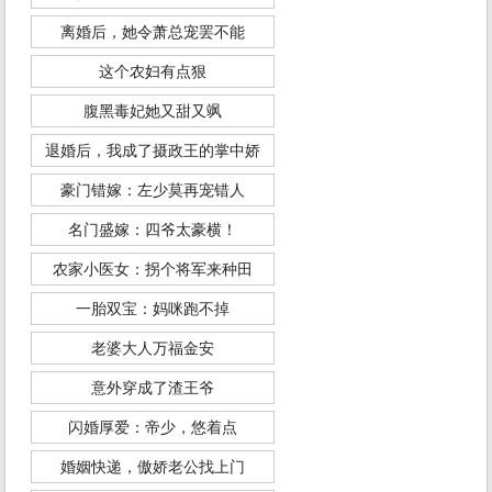
离婚后，她令萧总宠罢不能
这个农妇有点狠
腹黑毒妃她又甜又飒
退婚后，我成了摄政王的掌中娇
豪门错嫁：左少莫再宠错人
名门盛嫁：四爷太豪横！
农家小医女：拐个将军来种田
一胎双宝：妈咪跑不掉
老婆大人万福金安
意外穿成了渣王爷
闪婚厚爱：帝少，悠着点
婚姻快递，傲娇老公找上门