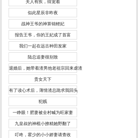
夫人有疾，得宠着
似此星辰非昨夜
战神王爷的神算锦鲤妃
报告王爷，你的王妃成了首富
我们一起在远古种田发家
陆总追妻很别致
退婚后，她带着渣男他老祖宗回来虐渣
贵女天下
有了读心术后，薄情渣总跪求我回头
犯贱
一睁眼！肥妻被全村喊为旺家妻
九皇叔的神棍小撩精她野翻了
叮咚，霍少的小小娇妻请查收