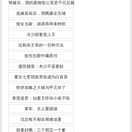
替嫁后，我的废物老公竟是千亿总裁
改嫁皇叔后，我飒爆全京城
辣女当家：弟弟乖乖来种田
冷少甜妻宠上天
论刺杀王爷的一百种方法
徐先生眼中藏星河
盛世婚宠：本少不是妻奴
重生七零我靠养崽成为白富美
快穿攻略之大佬马甲又掉了
青莲道君：仙妻又怀你小崽子啦
将军，夫人要跳墙
沈总每天都在艰难追妻
前妻好飒：三个萌宝一个爹