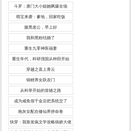
斗罗：唐门大小姐她飒爆全场
萌宝来袭：爹地，回家吃饭
腹黑老公，早上好
我和黑粉结婚了
重生九零神医福妻
重生年代，科研强国从种田开始
穿越之直上青云
锦鲤养女跃农门
从科举开始的首辅之路
成为咸鱼假千金后把系统交了
炮灰女配在修仙界拼命卷
快穿：我靠发疯文学攻略病娇大佬