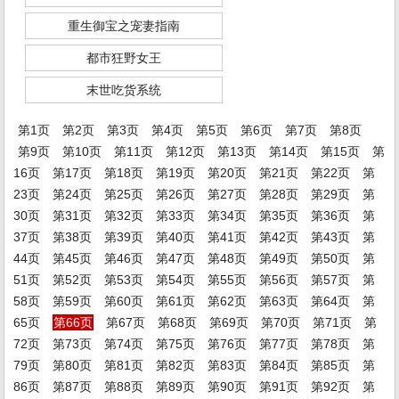
重生御宝之宠妻指南
都市狂野女王
末世吃货系统
第1页
第2页
第3页
第4页
第5页
第6页
第7页
第8页
第9页
第10页
第11页
第12页
第13页
第14页
第15页
第
16页
第17页
第18页
第19页
第20页
第21页
第22页
第
23页
第24页
第25页
第26页
第27页
第28页
第29页
第
30页
第31页
第32页
第33页
第34页
第35页
第36页
第
37页
第38页
第39页
第40页
第41页
第42页
第43页
第
44页
第45页
第46页
第47页
第48页
第49页
第50页
第
51页
第52页
第53页
第54页
第55页
第56页
第57页
第
58页
第59页
第60页
第61页
第62页
第63页
第64页
第
65页
第66页
第67页
第68页
第69页
第70页
第71页
第
72页
第73页
第74页
第75页
第76页
第77页
第78页
第
79页
第80页
第81页
第82页
第83页
第84页
第85页
第
86页
第87页
第88页
第89页
第90页
第91页
第92页
第