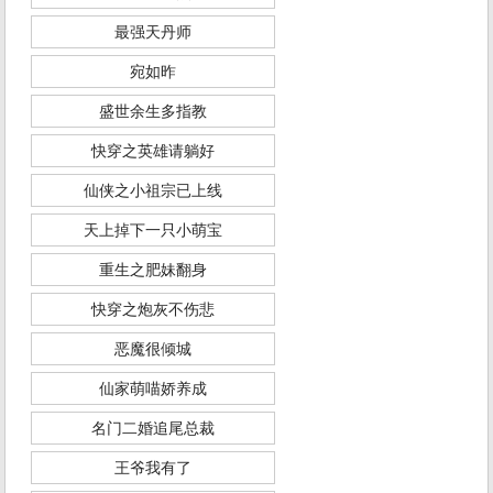
最强天丹师
宛如昨
盛世余生多指教
快穿之英雄请躺好
仙侠之小祖宗已上线
天上掉下一只小萌宝
重生之肥妹翻身
快穿之炮灰不伤悲
恶魔很倾城
仙家萌喵娇养成
名门二婚追尾总裁
王爷我有了