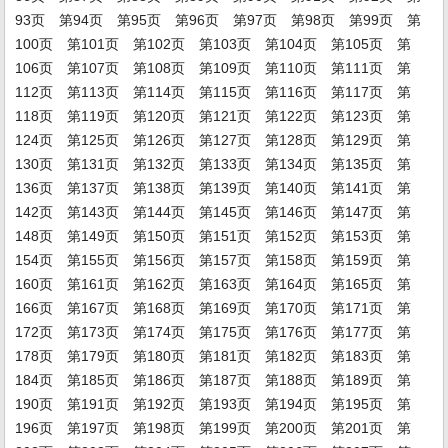
93页
第94页
第95页
第96页
第97页
第98页
第99页
第
100页
第101页
第102页
第103页
第104页
第105页
第
106页
第107页
第108页
第109页
第110页
第111页
第
112页
第113页
第114页
第115页
第116页
第117页
第
118页
第119页
第120页
第121页
第122页
第123页
第
124页
第125页
第126页
第127页
第128页
第129页
第
130页
第131页
第132页
第133页
第134页
第135页
第
136页
第137页
第138页
第139页
第140页
第141页
第
142页
第143页
第144页
第145页
第146页
第147页
第
148页
第149页
第150页
第151页
第152页
第153页
第
154页
第155页
第156页
第157页
第158页
第159页
第
160页
第161页
第162页
第163页
第164页
第165页
第
166页
第167页
第168页
第169页
第170页
第171页
第
172页
第173页
第174页
第175页
第176页
第177页
第
178页
第179页
第180页
第181页
第182页
第183页
第
184页
第185页
第186页
第187页
第188页
第189页
第
190页
第191页
第192页
第193页
第194页
第195页
第
196页
第197页
第198页
第199页
第200页
第201页
第