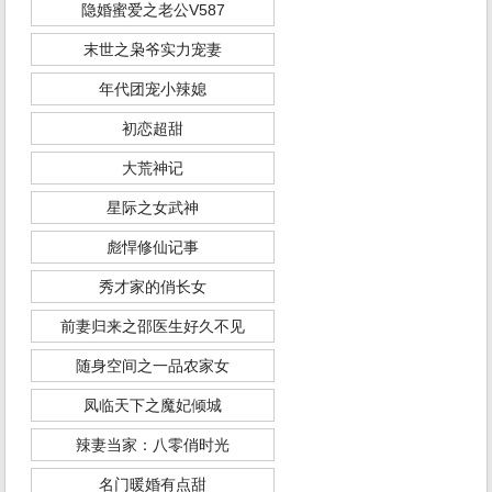
隐婚蜜爱之老公V587
末世之枭爷实力宠妻
年代团宠小辣媳
初恋超甜
大荒神记
星际之女武神
彪悍修仙记事
秀才家的俏长女
前妻归来之邵医生好久不见
随身空间之一品农家女
凤临天下之魔妃倾城
辣妻当家：八零俏时光
名门暖婚有点甜