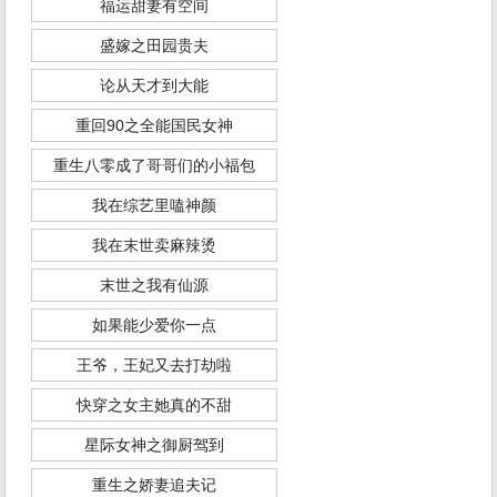
福运甜妻有空间
盛嫁之田园贵夫
论从天才到大能
重回90之全能国民女神
重生八零成了哥哥们的小福包
我在综艺里嗑神颜
我在末世卖麻辣烫
末世之我有仙源
如果能少爱你一点
王爷，王妃又去打劫啦
快穿之女主她真的不甜
星际女神之御厨驾到
重生之娇妻追夫记