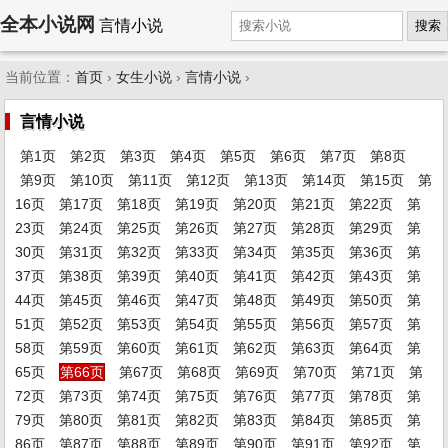
全本小说网
言情小说
搜索
当前位置：
首页
›
女生小说
›
言情小说
›
言情小说
第1页
第2页
第3页
第4页
第5页
第6页
第7页
第8页
第9页
第10页
第11页
第12页
第13页
第14页
第15页
第
16页
第17页
第18页
第19页
第20页
第21页
第22页
第
23页
第24页
第25页
第26页
第27页
第28页
第29页
第
30页
第31页
第32页
第33页
第34页
第35页
第36页
第
37页
第38页
第39页
第40页
第41页
第42页
第43页
第
44页
第45页
第46页
第47页
第48页
第49页
第50页
第
51页
第52页
第53页
第54页
第55页
第56页
第57页
第
58页
第59页
第60页
第61页
第62页
第63页
第64页
第
65页
第66页
第67页
第68页
第69页
第70页
第71页
第
72页
第73页
第74页
第75页
第76页
第77页
第78页
第
79页
第80页
第81页
第82页
第83页
第84页
第85页
第
86页
第87页
第88页
第89页
第90页
第91页
第92页
第