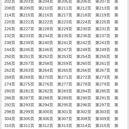
202页
第203页
第204页
第205页
第206页
第207页
第
208页
第209页
第210页
第211页
第212页
第213页
第
214页
第215页
第216页
第217页
第218页
第219页
第
220页
第221页
第222页
第223页
第224页
第225页
第
226页
第227页
第228页
第229页
第230页
第231页
第
232页
第233页
第234页
第235页
第236页
第237页
第
238页
第239页
第240页
第241页
第242页
第243页
第
244页
第245页
第246页
第247页
第248页
第249页
第
250页
第251页
第252页
第253页
第254页
第255页
第
256页
第257页
第258页
第259页
第260页
第261页
第
262页
第263页
第264页
第265页
第266页
第267页
第
268页
第269页
第270页
第271页
第272页
第273页
第
274页
第275页
第276页
第277页
第278页
第279页
第
280页
第281页
第282页
第283页
第284页
第285页
第
286页
第287页
第288页
第289页
第290页
第291页
第
292页
第293页
第294页
第295页
第296页
第297页
第
298页
第299页
第300页
第301页
第302页
第303页
第
304页
第305页
第306页
第307页
第308页
第309页
第
310页
第311页
第312页
第313页
第314页
第315页
第