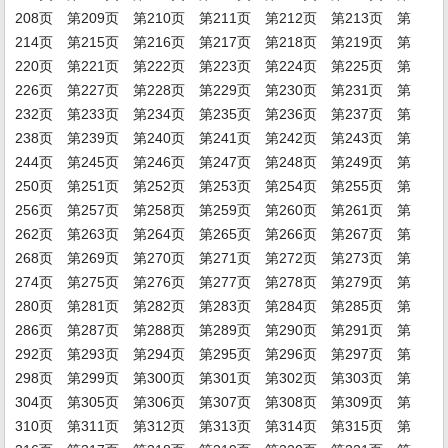
208页
第209页
第210页
第211页
第212页
第213页
第
214页
第215页
第216页
第217页
第218页
第219页
第
220页
第221页
第222页
第223页
第224页
第225页
第
226页
第227页
第228页
第229页
第230页
第231页
第
232页
第233页
第234页
第235页
第236页
第237页
第
238页
第239页
第240页
第241页
第242页
第243页
第
244页
第245页
第246页
第247页
第248页
第249页
第
250页
第251页
第252页
第253页
第254页
第255页
第
256页
第257页
第258页
第259页
第260页
第261页
第
262页
第263页
第264页
第265页
第266页
第267页
第
268页
第269页
第270页
第271页
第272页
第273页
第
274页
第275页
第276页
第277页
第278页
第279页
第
280页
第281页
第282页
第283页
第284页
第285页
第
286页
第287页
第288页
第289页
第290页
第291页
第
292页
第293页
第294页
第295页
第296页
第297页
第
298页
第299页
第300页
第301页
第302页
第303页
第
304页
第305页
第306页
第307页
第308页
第309页
第
310页
第311页
第312页
第313页
第314页
第315页
第