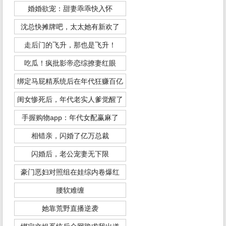
婚婚欲宠：甜妻乖乖快入怀
沈总快摊牌吧，太太她有新欢了
走后门的飞升，那也是飞升！
吃瓜！疯批影帝恋综撩妻红眼
绑定马屁精系统后在年代狂赚百亿
闺女惨死后，年代老实人爹觉醒了
手握购物app：年代女配赢麻了
相错亲，闪婚了亿万总裁
闪婚后，老公宠妻无下限
豪门恶妇对照组在娃综内卷爆红
腰软难缠
她靠荒野直播逆袭