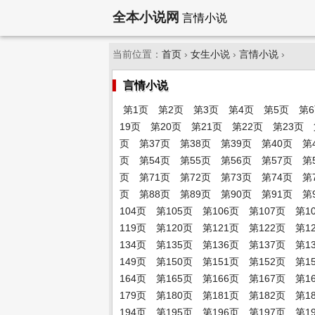
全本小说网
言情小说
当前位置：
首页
›
女生小说
›
言情小说
›
言情小说
第1页
第2页
第3页
第4页
第5页
第
19页
第20页
第21页
第22页
第23页
页
第37页
第38页
第39页
第40页
第
页
第54页
第55页
第56页
第57页
第
页
第71页
第72页
第73页
第74页
第
页
第88页
第89页
第90页
第91页
第
104页
第105页
第106页
第107页
第1
119页
第120页
第121页
第122页
第1
134页
第135页
第136页
第137页
第1
149页
第150页
第151页
第152页
第1
164页
第165页
第166页
第167页
第1
179页
第180页
第181页
第182页
第1
194页
第195页
第196页
第197页
第1