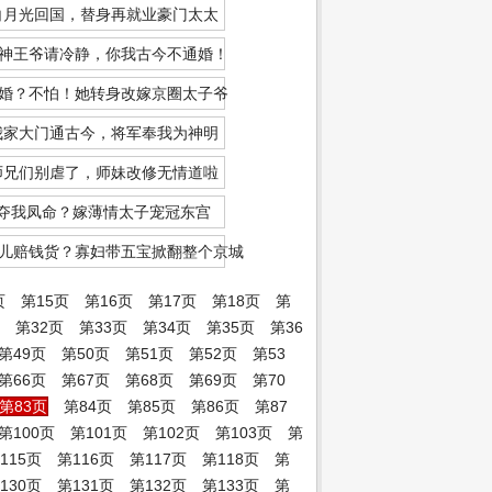
白月光回国，替身再就业豪门太太
神王爷请冷静，你我古今不通婚！
婚？不怕！她转身改嫁京圈太子爷
我家大门通古今，将军奉我为神明
师兄们别虐了，师妹改修无情道啦
夺我凤命？嫁薄情太子宠冠东宫
儿赔钱货？寡妇带五宝掀翻整个京城
页
第15页
第16页
第17页
第18页
第
第32页
第33页
第34页
第35页
第36
第49页
第50页
第51页
第52页
第53
第66页
第67页
第68页
第69页
第70
第83页
第84页
第85页
第86页
第87
第100页
第101页
第102页
第103页
第
115页
第116页
第117页
第118页
第
130页
第131页
第132页
第133页
第