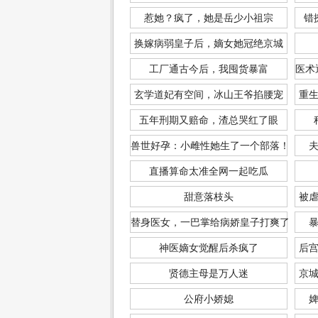
惹她？疯了，她是岳少小祖宗
错
换嫁病弱皇子后，嫡女她冠绝京城
工厂通古今后，我囤货暴富
医术
玄学道妃有空间，冰山王爷掐腰宠
重
五年刑期又赔命，渣总哭红了眼
兽世好孕：小雌性她生了一个部落！
直播算命太准全网一起吃瓜
甜意落枝头
被
替身医女，一巴掌给病娇皇子打爽了
神医嫡女觉醒后杀疯了
后
贤德主母是万人迷
京
公府小娇媳