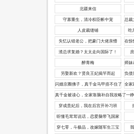
北疆来信
守寡重生，清冷权臣帐中宠
总裁
人皮裁缝铺
吃
失忆认错老公，把豪门大佬亲懵
在惊
渣总求复婚？太太走向国际了！
醉青梅
师妹
另娶新欢？贤良王妃揭竿而起
负债
闪婚京圈佛子，真千金马甲捂不住了
全家
真千金被读心，全家靠脑补自我攻略了
一
穿成贵妃后，我在后宫开补习班
听懂毛茸茸说话，恋爱脑带飞国家
穿七零，斗极品，改嫁随军生三宝