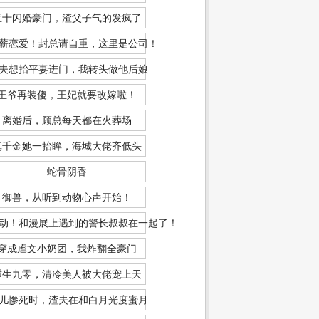
？
五十闪婚豪门，渣父子气的发疯了
薪恋爱！封总请自重，这里是公司！
夫想抬平妻进门，我转头做他后娘
王爷再装傻，王妃就要改嫁啦！
离婚后，顾总每天都在火葬场
真千金她一抬眸，海城大佬齐低头
蛇骨阴香
御兽，从听到动物心声开始！
动！和漫展上遇到的警长叔叔在一起了！
穿成虐文小奶团，我炸翻全豪门
重生九零，清冷美人被大佬宠上天
儿惨死时，渣夫在和白月光度蜜月